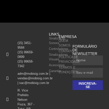
LINKS
EMPRESA
Sinalização
QUEM
(15) 3451-
Sonora
SOMOS
FORMULÁRIO
9584
Controladores
DE
CONTATO
(15) 99659-
NEWSLETTER
Sinalizadores
0899
POLÍTICA DE
Visuais
(15) 99658-
PRIVACIDADE
Acessórios
7342
TERMOS E
Garantia
CONDIÇÕES
adm@mobisig.com.br |
vendas@mobisig.com.br
| sac@mobisig.com.br
INSCREVA-
SE
R. Vice
Prefeito
Nelson
Fiuza, 367 -
Tatui, SP