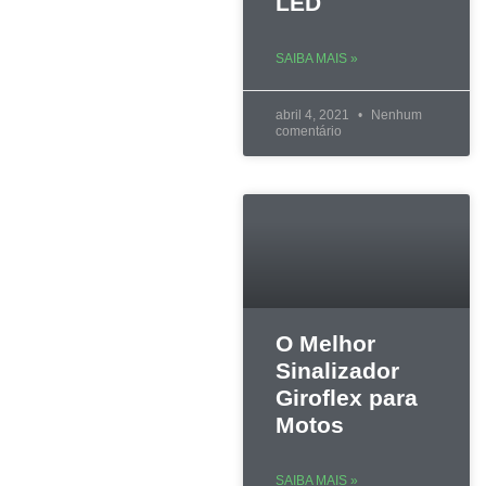
LED
SAIBA MAIS »
abril 4, 2021
Nenhum
comentário
O Melhor
Sinalizador
Giroflex para
Motos
SAIBA MAIS »