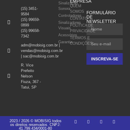
EMPRESA
Sinalização
QUEM
(15) 3451-
Sonora
SOMOS
FORMULÁRIO
9584
Controladores
DE
CONTATO
(15) 99659-
NEWSLETTER
Sinalizadores
0899
POLÍTICA DE
Visuais
(15) 99658-
PRIVACIDADE
Acessórios
7342
TERMOS E
Garantia
CONDIÇÕES
adm@mobisig.com.br |
vendas@mobisig.com.br
| sac@mobisig.com.br
INSCREVA-SE
R. Vice
Prefeito
Nelson
Fiuza, 367 -
Tatui, SP
2023 / 2026 © MOBISIG todos
os direitos reservados. CNPJ:
41.799.434/0001-80