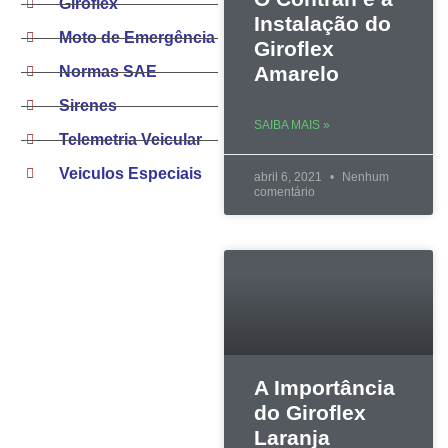
Giroflex
Instalação do
Moto de Emergência
Giroflex
Amarelo
Normas SAE
Sirenes
SAIBA MAIS »
Telemetria Veicular
Veiculos Especiais
abril 6, 2021
Nenhum
comentário
A Importância
do Giroflex
Laranja