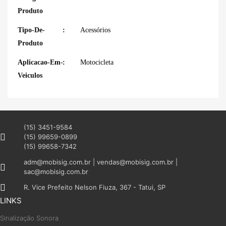
Produto
Tipo-De-
Acessórios
Produto
Aplicacao-Em-
Motocicleta
Veiculos
(15) 3451-9584
(15) 99659-0899
(15) 99658-7342
adm@mobisig.com.br | vendas@mobisig.com.br |
sac@mobisig.com.br
R. Vice Prefeito Nelson Fiuza, 367 - Tatui, SP
LINKS
Sinalização Sonora