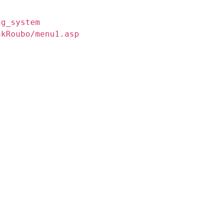
ng_system
nkRoubo/menu1.asp