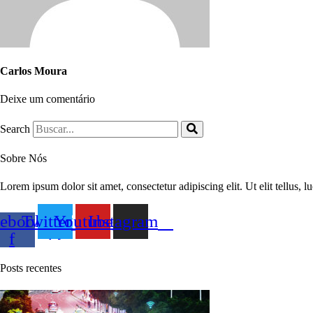
Carlos Moura
Deixe um comentário
Search
Sobre Nós
Lorem ipsum dolor sit amet, consectetur adipiscing elit. Ut elit tellus, 
ebook-
Twitter
Youtube
Instagram
f
Posts recentes