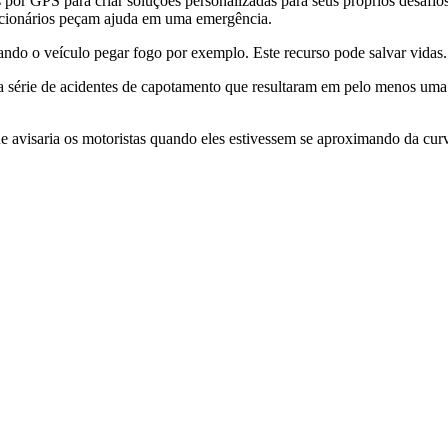
os por GPS para criar soluções personalizadas para seus próprios desaf
cionários peçam ajuda em uma emergência.
ndo o veículo pegar fogo por exemplo. Este recurso pode salvar vidas.
 série de acidentes de capotamento que resultaram em pelo menos uma 
e avisaria os motoristas quando eles estivessem se aproximando da cur