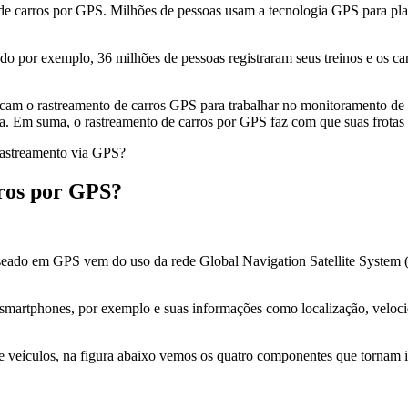
e carros por GPS. Milhões de pessoas usam a tecnologia GPS para planej
sado por exemplo, 36 milhões de pessoas registraram seus treinos e os 
ocam o rastreamento de carros GPS para trabalhar no monitoramento de 
a. Em suma, o rastreamento de carros por GPS faz com que suas frotas 
rastreamento via GPS?
ros por GPS?
seado em GPS vem do uso da rede Global Navigation Satellite System (G
smartphones, por exemplo e suas informações como localização, velocid
e veículos, na figura abaixo vemos os quatro componentes que tornam i