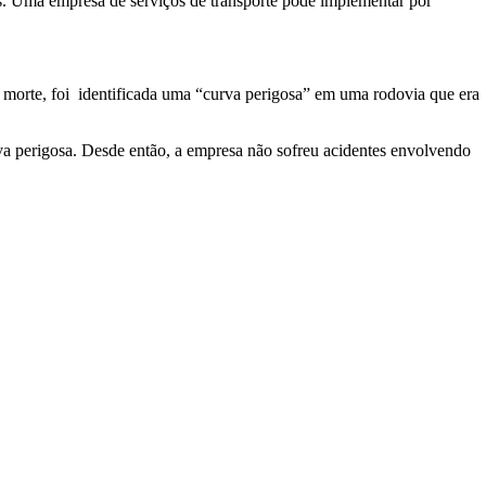
ios. Uma empresa de serviços de transporte pode implementar por
morte, foi identificada uma “curva perigosa” em uma rodovia que era
va perigosa. Desde então, a empresa não sofreu acidentes envolvendo