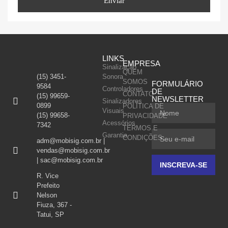
LINKS
EMPRESA
Sinalização
QUEM
(15) 3451-
Sonora
SOMOS
FORMULÁRIO
9584
Controladores
DE
CONTATO
(15) 99659-
NEWSLETTER
Sinalizadores
0899
POLÍTICA DE
Visuais
(15) 99658-
PRIVACIDADE
Acessórios
7342
TERMOS E
Garantia
CONDIÇÕES
adm@mobisig.com.br |
vendas@mobisig.com.br
| sac@mobisig.com.br
INSCREVA-SE
R. Vice
Prefeito
Nelson
Fiuza, 367 -
Tatui, SP